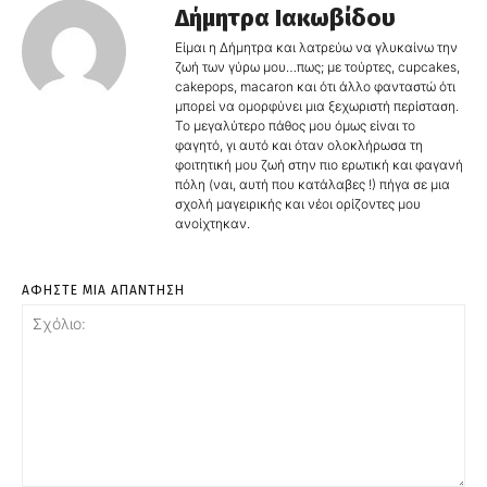
Δήμητρα Ιακωβίδου
Είμαι η Δήμητρα και λατρεύω να γλυκαίνω την
ζωή των γύρω μου…πως; με τούρτες, cupcakes,
cakepops, macaron και ότι άλλο φανταστώ ότι
μπορεί να ομορφύνει μια ξεχωριστή περίσταση.
Το μεγαλύτερο πάθος μου όμως είναι το
φαγητό, γι αυτό και όταν ολοκλήρωσα τη
φοιτητική μου ζωή στην πιο ερωτική και φαγανή
πόλη (ναι, αυτή που κατάλαβες !) πήγα σε μια
σχολή μαγειρικής και νέοι ορίζοντες μου
ανοίχτηκαν.
ΑΦΗΣΤΕ ΜΙΑ ΑΠΑΝΤΗΣΗ