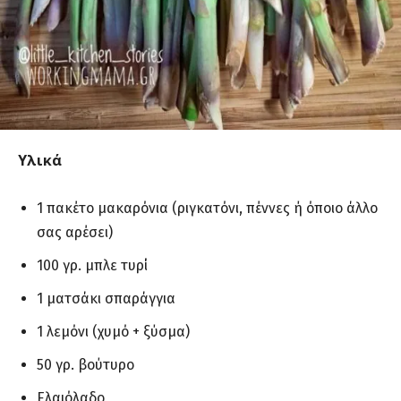
Υλικά
1 πακέτο μακαρόνια (ριγκατόνι, πέννες ή όποιο άλλο
σας αρέσει)
100 γρ. μπλε τυρί
1 ματσάκι σπαράγγια
1 λεμόνι (χυμό + ξύσμα)
50 γρ. βούτυρο
Ελαιόλαδο