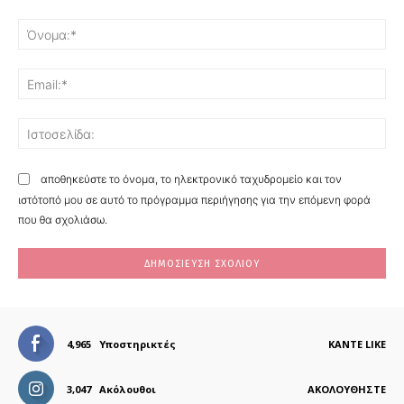
Σχόλιο:
Όν
Ema
Ισ
αποθηκεύστε το όνομα, το ηλεκτρονικό ταχυδρομείο και τον
ιστότοπό μου σε αυτό το πρόγραμμα περιήγησης για την επόμενη φορά
που θα σχολιάσω.
4,965
Υποστηρικτές
ΚΆΝΤΕ LIKE
3,047
Ακόλουθοι
ΑΚΟΛΟΥΘΉΣΤΕ