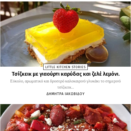
LITTLE KITCHEN STORIES
Τσίζκεικ με γιαούρτι καρύδας και ζελέ λεμόνι.
Εύκολο, αρωματικό και δροσερό καλοκαιρινό γλυκάκι το σημερινό
τσίζκεικ...
ΔΉΜΗΤΡΑ ΙΑΚΩΒΊΔΟΥ