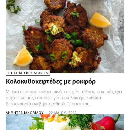
LITTLE KITCHEN STORIES
Κολοκυθοκεφτέδες με ροκφόρ
Μπήκα σε mood καλοκαιρινό, εσείς; Επιτέλους ο καιρός έχει
αρχίσει να μας ετοιμάζει για το καλοκαίρι, καθώς η
θερμοκρασία ανέβηκε αισθητά. Γι’ αυτό και...
ΔΉΜΗΤΡΑ ΙΑΚΩΒΊΔΟΥ
-
22 ΜΑΪ́ΟΥ, 2019