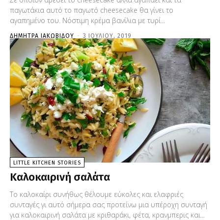
παγωτάκια αυτό το παγωτό cheesecake θα γίνει το
αγαπημένο του. Νόστιμη κρέμα βανίλια με τυρί...
ΔΉΜΗΤΡΑ ΙΑΚΩΒΊΔΟΥ
-
3 ΙΟΥΛΊΟΥ, 2019
LITTLE KITCHEN STORIES
Καλοκαιρινή σαλάτα
Το καλοκαίρι συνήθως θέλουμε εύκολες και ελαφριές
συνταγές γι αυτό σήμερα σας προτείνω μια υπέροχη συνταγή
για καλοκαιρινή σαλάτα με κριθαράκι, φέτα, κρανμπερις και...