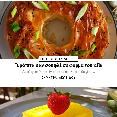
LITTLE KITCHEN STORIES
Τυρόπιτα σαν σουφλέ σε φόρμα του κέϊκ
Αυτή η τυρόπιτα είναι τόσο εύκολη που θα γίνει...
ΔΉΜΗΤΡΑ ΙΑΚΩΒΊΔΟΥ