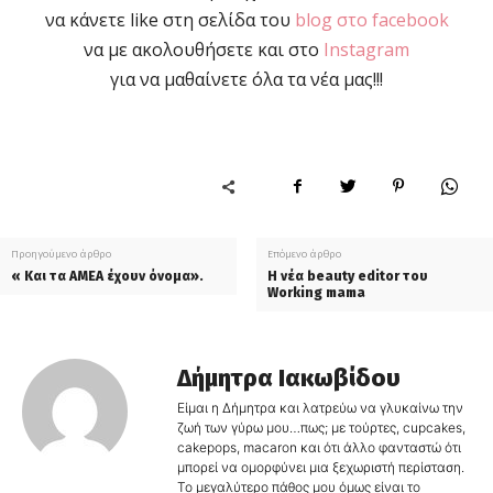
να κάνετε like στη σελίδα του
blog στο facebook
να με ακολουθήσετε και στο
Instagram
για να μαθαίνετε όλα τα νέα μας!!!
Προηγούμενο άρθρο
Επόμενο άρθρο
« Και τα ΑΜΕΑ έχουν όνομα».
Η νέα beauty editor του
Working mama
Δήμητρα Ιακωβίδου
Είμαι η Δήμητρα και λατρεύω να γλυκαίνω την
ζωή των γύρω μου…πως; με τούρτες, cupcakes,
cakepops, macaron και ότι άλλο φανταστώ ότι
μπορεί να ομορφύνει μια ξεχωριστή περίσταση.
Το μεγαλύτερο πάθος μου όμως είναι το