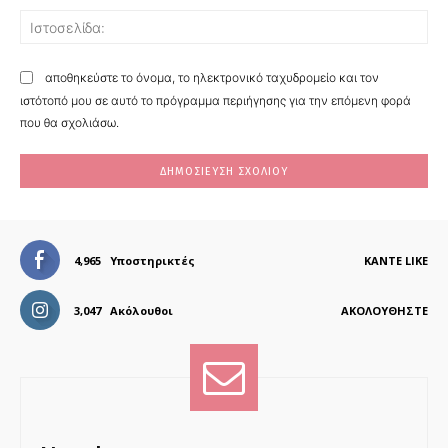
Ισ
αποθηκεύστε το όνομα, το ηλεκτρονικό ταχυδρομείο και τον
ιστότοπό μου σε αυτό το πρόγραμμα περιήγησης για την επόμενη φορά
που θα σχολιάσω.
4,965
Υποστηρικτές
ΚΆΝΤΕ LIKE
3,047
Ακόλουθοι
ΑΚΟΛΟΥΘΉΣΤΕ