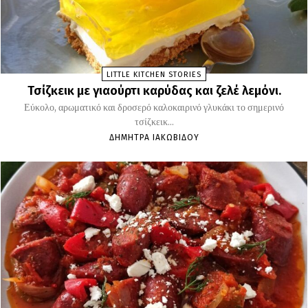
LITTLE KITCHEN STORIES
Τσίζκεικ με γιαούρτι καρύδας και ζελέ λεμόνι.
Εύκολο, αρωματικό και δροσερό καλοκαιρινό γλυκάκι το σημερινό
τσίζκεικ...
ΔΉΜΗΤΡΑ ΙΑΚΩΒΊΔΟΥ