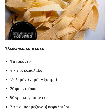
Υλικά για το πέστο
1 αβοκάντο
4 κ.τ.σ. ελαιόλαδο
½ λεμόνι (χυμός + ξύσμα)
20 φουντούκια
50 γρ. baby σπανάκι
2 κ.τ.σ. παρμεζάνα
ή
κεφαλοτύρι