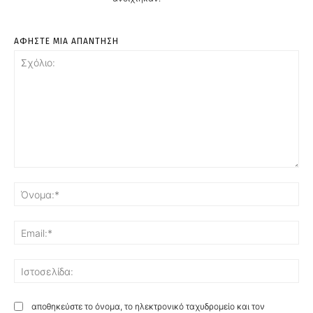
ΑΦΗΣΤΕ ΜΙΑ ΑΠΑΝΤΗΣΗ
Σχόλιο:
Όν
Ema
Ισ
αποθηκεύστε το όνομα, το ηλεκτρονικό ταχυδρομείο και τον