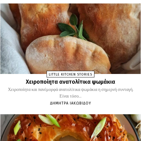
LITTLE KITCHEN STORIES
Χειροποίητα ανατολίτικα ψωμάκια
Χειροποίητα και πανέμορφά ανατολίτικα ψωμάκια η σημερνή συνταγή.
Είναι τόσο...
ΔΉΜΗΤΡΑ ΙΑΚΩΒΊΔΟΥ