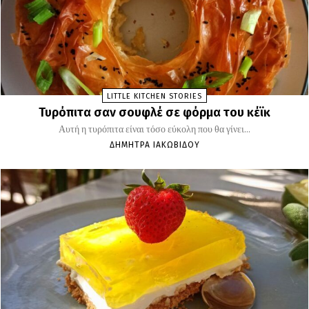
LITTLE KITCHEN STORIES
Τυρόπιτα σαν σουφλέ σε φόρμα του κέϊκ
Αυτή η τυρόπιτα είναι τόσο εύκολη που θα γίνει...
ΔΉΜΗΤΡΑ ΙΑΚΩΒΊΔΟΥ