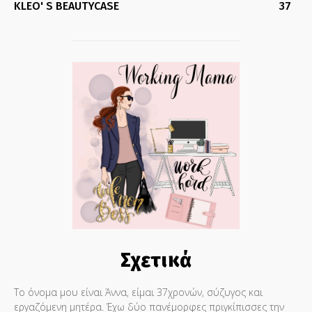
KLEO' S BEAUTYCASE
37
Σχετικά
Το όνομα μου είναι Άννα, είμαι 37χρονών, σύζυγος και
εργαζόμενη μητέρα. Έχω δύο πανέμορφες πριγκίπισσες την