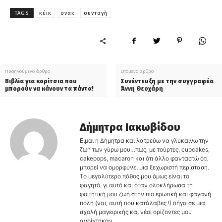
TAGS
κέικ
σνακ
συνταγή
Προηγούμενο άρθρο
Επόμενο άρθρο
Βιβλία για κορίτσια που
Συνέντευξη με την συγγραφέα
μπορούν να κάνουν τα πάντα!
Άννη Θεοχάρη
Δήμητρα Ιακωβίδου
Είμαι η Δήμητρα και λατρεύω να γλυκαίνω την
ζωή των γύρω μου…πως; με τούρτες, cupcakes,
cakepops, macaron και ότι άλλο φανταστώ ότι
μπορεί να ομορφύνει μια ξεχωριστή περίσταση.
Το μεγαλύτερο πάθος μου όμως είναι το
φαγητό, γι αυτό και όταν ολοκλήρωσα τη
φοιτητική μου ζωή στην πιο ερωτική και φαγανή
πόλη (ναι, αυτή που κατάλαβες !) πήγα σε μια
σχολή μαγειρικής και νέοι ορίζοντες μου
ανοίχτηκαν.