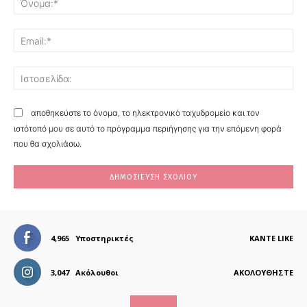
Ema
Ισ
αποθηκεύστε το όνομα, το ηλεκτρονικό ταχυδρομείο και τον
ιστότοπό μου σε αυτό το πρόγραμμα περιήγησης για την επόμενη φορά
που θα σχολιάσω.
4,965
Υποστηρικτές
ΚΆΝΤΕ LIKE
3,047
Ακόλουθοι
ΑΚΟΛΟΥΘΉΣΤΕ