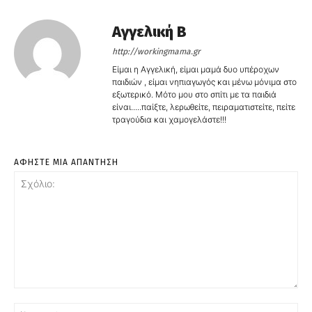
Αγγελική Β
http://workingmama.gr
Είμαι η Αγγελική, είμαι μαμά δυο υπέροχων
παιδιών , είμαι νηπιαγωγός και μένω μόνιμα στο
εξωτερικό. Μότο μου στο σπίτι με τα παιδιά
είναι.....παίξτε, λερωθείτε, πειραματιστείτε, πείτε
τραγούδια και χαμογελάστε!!!
ΑΦΗΣΤΕ ΜΙΑ ΑΠΑΝΤΗΣΗ
Σχόλιο:
Όν