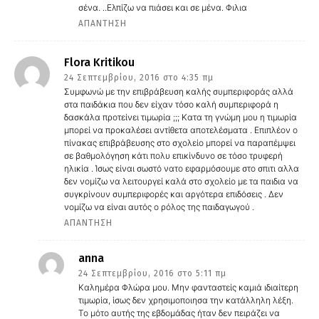
σένα. ..Ελπίζω να πιάσει και σε μένα. Φιλια
ΑΠΆΝΤΗΣΗ
Flora Kritikou
24 Σεπτεμβρίου, 2016 στο 4:35 πμ
Συμφωνώ με την επιβράβευση καλής συμπεριφοράς αλλά
στα παιδάκια που δεν είχαν τόσο καλή συμπεριφορά η
δασκάλα προτείνει τιμωρία ;;; Κατα τη γνώμη μου η τιμωρία
μπορεί να προκαλέσει αντίθετα αποτελέσματα . Επιπλέον ο
πίνακας επιβράβευσης στο σχολείο μπορεί να παραπέμψει
σε βαθμολόγηση κάτι πολυ επικίνδυνο σε τόσο τρυφερή
ηλικία . Ίσως είναι σωστό νατο εφαρμόσουμε στο σπιτι αλλα
δεν νομίζω να λειτουργεί καλά στο σχολείο με τα παιδια να
συγκρίνουν συμπεριφορές και αργότερα επιδόσεις . Δεν
νομίζω να είναι αυτός ο ρόλος της παιδαγωγού .
ΑΠΆΝΤΗΣΗ
anna
24 Σεπτεμβρίου, 2016 στο 5:11 πμ
Καλημέρα Φλώρα μου. Μην φανταστείς καμιά ιδιαίτερη
τιμωρία, ίσως δεν χρησιμοποιησα την κατάλληλη λέξη.
Το μότο αυτής της εβδομάδας ήταν δεν πειράζει να