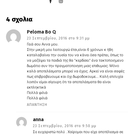
4 σχολια
Peloma Bo Q
23 Σεπτεμβρίου, 2016 στο 9:31 μμ
Γειά σου Αννα μου.
Στην μικρή μου λειτουργώ έτσι,είναι 6 χρόνων κ ήδη
καταλαβαίνει την ουσία του να κάνει όσα πρέπει, όπως το
να μαζέψει τα παιδιά της θα "κερδίσει" ένα τακτοποιημενο
δωμάτιο συν την πραγματοποιηση μιας επιθυμιας. Μόνο
καλά αποτελέσματα μπορεί να έχεις. Αρκεί να είναι σαφές
πως επιβραβευουμε και όχι δωροδοκουμε… Καλή επιτυχία
λοιπόν είμαι σίγουρη ότι τα αποτελέσματα θα είναι
εκπληκτικά
Πολλά φιλιά
Πολλά φιλιά
ΑΠΆΝΤΗΣΗ
anna
23 Σεπτεμβρίου, 2016 στο 9:50 μμ
Σε ευχαριστώ πολύ . Χαίρομαι που είχε αποτέλεσμα σε