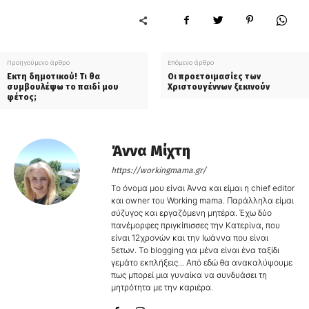
Προηγούμενο άρθρο
Επόμενο άρθρο
Εκτη δημοτικού! Τι θα
Οι προετοιμασίες των
συμβουλέψω το παιδί μου
Χριστουγέννων ξεκινούν
φέτος;
Άννα Μίχτη
https://workingmama.gr/
Το όνομα μου είναι Άννα και είμαι η chief editor
και owner του Working mama. Παράλληλα είμαι
σύζυγος και εργαζόμενη μητέρα. Έχω δύο
πανέμορφες πριγκίπισσες την Κατερίνα, που
είναι 12χρονών και την Ιωάννα που είναι
5ετων. Το blogging για μένα είναι ένα ταξίδι
γεμάτο εκπλήξεις... Από εδώ θα ανακαλύψουμε
πως μπορεί μια γυναίκα να συνδυάσει τη
μητρότητα με την καριέρα.