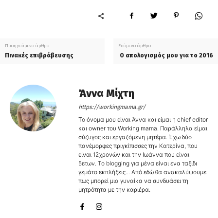
Προηγούμενο άρθρο
Επόμενο άρθρο
Πινακές επιβράβευσης
Ο απολογισμός μου για το 2016
Άννα Μίχτη
https://workingmama.gr/
Το όνομα μου είναι Άννα και είμαι η chief editor
και owner του Working mama. Παράλληλα είμαι
σύζυγος και εργαζόμενη μητέρα. Έχω δύο
πανέμορφες πριγκίπισσες την Κατερίνα, που
είναι 12χρονών και την Ιωάννα που είναι
5ετων. Το blogging για μένα είναι ένα ταξίδι
γεμάτο εκπλήξεις... Από εδώ θα ανακαλύψουμε
πως μπορεί μια γυναίκα να συνδυάσει τη
μητρότητα με την καριέρα.