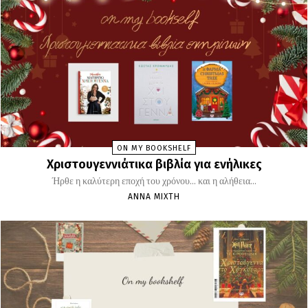
ON MY BOOKSHELF
Χριστουγεννιάτικα βιβλία για ενήλικες
Ήρθε η καλύτερη εποχή του χρόνου... και η αλήθεια...
ΆΝΝΑ ΜΊΧΤΗ