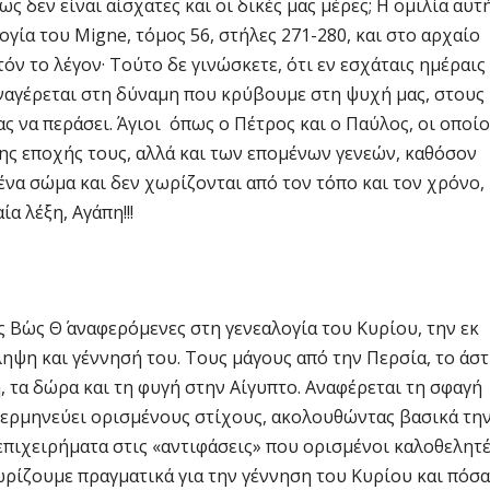
ς δεν είναι αίσχατες και οι δικές μας μέρες; Η ομιλία αυτ
ία του Migne, τόμος 56, στήλες 271-280, και στο αρχαίο
τόν το λέγον· Τούτο δε γινώσκετε, ότι εν εσχάταις ημέραις
αναγέρεται στη δύναμη που κρύβουμε στη ψυχή μας, στους
 να περάσει. Άγιοι όπως ο Πέτρος και ο Παύλος, οι οποίο
ης εποχής τους, αλλά και των επομένων γενεών, καθόσον
να σώμα και δεν χωρίζονται από τον τόπο και τον χρόνο,
α λέξη, Αγάπη!!!
 Β΄ως Θ΄ αναφερόμενες στη γενεαλογία του Κυρίου, την εκ
ηψη και γέννησή του. Τους μάγους από την Περσία, το άσ
 τα δώρα και τη φυγή στην Αίγυπτο. Αναφέρεται τη σφαγή
ς ερμηνεύει ορισμένους στίχους, ακολουθώντας βασικά τη
 επιχειρήματα στις «αντιφάσεις» που ορισμένοι καλοθελητέ
ωρίζουμε πραγματικά για την γέννηση του Κυρίου και πόσα