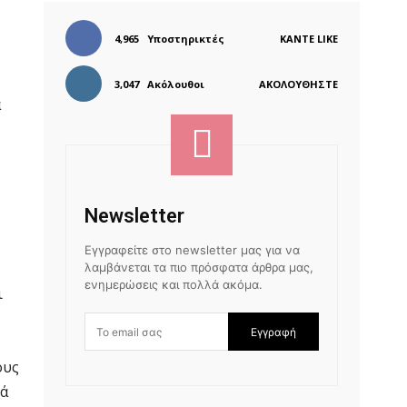
4,965
Υποστηρικτές
ΚΆΝΤΕ LIKE
3,047
Ακόλουθοι
ΑΚΟΛΟΥΘΉΣΤΕ
α
Newsletter
Εγγραφείτε στο newsletter μας για να
λαμβάνεται τα πιο πρόσφατα άρθρα μας,
ενημερώσεις και πολλά ακόμα.
ι
Εγγραφή
ους
τά