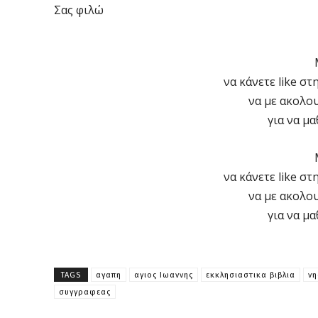
Σας φιλώ
να κάνετε like στ
να με ακολο
για να μα
να κάνετε like στ
να με ακολο
για να μα
TAGS
αγαπη
αγιος Ιωαννης
εκκλησιαστικα βιβλια
νη
συγγραφεας