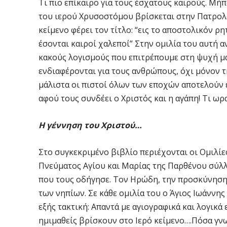
Τι πιο επίκαιρο για τους έσχατους καιρούς. Μήπω
του ιερού Χρυσοστόμου βρίσκεται στην Πατρολογ
κείμενο φέρει τον τίτλο: “εις το αποστολικόν ρη
έσονται καιροί χαλεποί” Στην ομιλία του αυτή 
κακούς λογισμούς που επιτρέπουμε στη ψυχή μας
ενδιαφέρονται για τους ανθρώπους, όχι μόνον τ
μάλιστα οι πιστοί όλων των εποχών αποτελούν έ
αφού τους συνδέει ο Χριστός και η αγάπη! Τι ωραί
Η γέννηση του Χριστού…
Στο συγκεκριμένο βιβλίο περιέχονται οι Ομιλίες
Πνεύματος Αγίου και Μαρίας της Παρθένου σύλλ
που τους οδήγησε. Τον Ηρώδη, την προσκύνηση,
των νηπίων. Σε κάθε ομιλία του ο Άγιος Ιωάννη
εξής τακτική: Απαντά με αγιογραφικά και λογικά
ημιμαθείς βρίσκουν στο Ιερό κείμενο….Πόσα γν