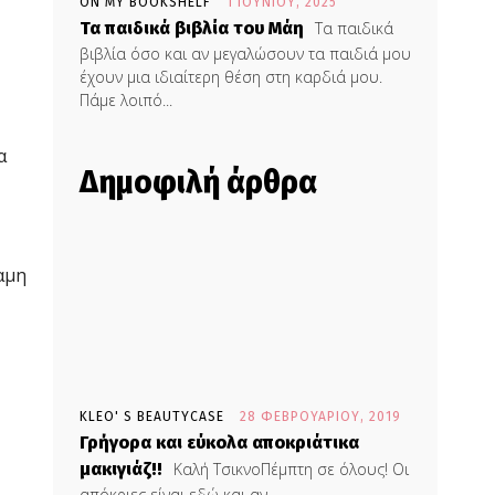
ON MY BOOKSHELF
1 ΙΟΥΝΊΟΥ, 2025
Τα παιδικά βιβλία του Μάη
Τα παιδικά
βιβλία όσο και αν μεγαλώσουν τα παιδιά μου
έχουν μια ιδιαίτερη θέση στη καρδιά μου.
Πάμε λοιπό...
α
Δημοφιλή άρθρα
αμη
KLEO' S BEAUTYCASE
28 ΦΕΒΡΟΥΑΡΊΟΥ, 2019
Γρήγορα και εύκολα αποκριάτικα
μακιγιάζ!!
Καλή ΤσικνοΠέμπτη σε όλους! Οι
απόκριες είναι εδώ και αν...