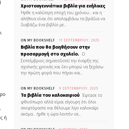
ή
Χριστουγεννιάτικα βιβλία για ενήλικες
Ήρθε η καλύτερη εποχή του χρόνου... και η
αλήθεια είναι ότι απολαμβάνω τα βράδια να
διαβάζω ένα βιβλίο με...
ι
ON MY BOOKSHELF
11 ΣΕΠΤΕΜΒΡΊΟΥ, 2025
Βιβλία που θα βοηθήσουν στην
προσαρμογή στο σχολείο.
Ο
Σεπτέμβριος σηματοδοτεί την έναρξη της
σχολικής χρονιάς και δεν μπορώ να ξεχάσω
την πρώτη φορά που πήγαν και...
ON MY BOOKSHELF
9 ΣΕΠΤΕΜΒΡΊΟΥ, 2025
τρο
Τα βιβλία του καλοκαιριού
Έφτασε το
φθινόπωρο αλλά είμαι σίγουρη ότι όλοι
σκεφτόμαστε και θέλουμε λίγο καλοκαίρι
ν
ακόμα... ήρθε η ώρα λοιπόν να...
ς ή