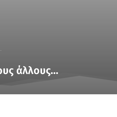
.
ους άλλους…