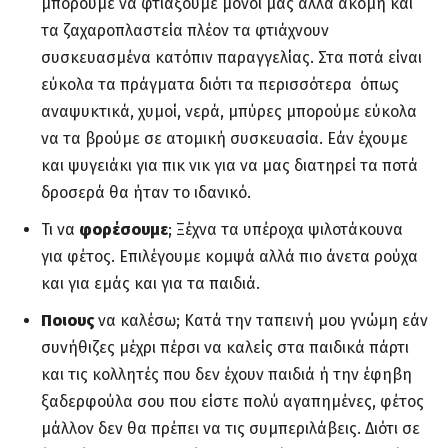
μπορούμε να φτιάξουμε μόνοι μας αλλά ακόμη και
τα ζαχαροπλαστεία πλέον τα φτιάχνουν
συσκευασμένα κατόπιν παραγγελίας. Στα ποτά είναι
εύκολα τα πράγματα διότι τα περισσότερα όπως
αναψυκτικά, χυμοί, νερά, μπύρες μπορούμε εύκολα
να τα βρούμε σε ατομική συσκευασία. Εάν έχουμε
και ψυγειάκι για πικ νικ για να μας διατηρεί τα ποτά
δροσερά θα ήταν το ιδανικό.
Τι να
φορέσουμε
; Ξέχνα τα υπέροχα ψιλοτάκουνα
για φέτος. Επιλέγουμε κομψά αλλά πιο άνετα ρούχα
και για εμάς και για τα παιδιά.
Ποιους
να καλέσω; Κατά την ταπεινή μου γνώμη εάν
συνήθιζες μέχρι πέρσι να καλείς στα παιδικά πάρτι
και τις κολλητές που δεν έχουν παιδιά ή την έφηβη
ξαδερφούλα σου που είστε πολύ αγαπημένες, φέτος
μάλλον δεν θα πρέπει να τις συμπεριλάβεις. Διότι σε