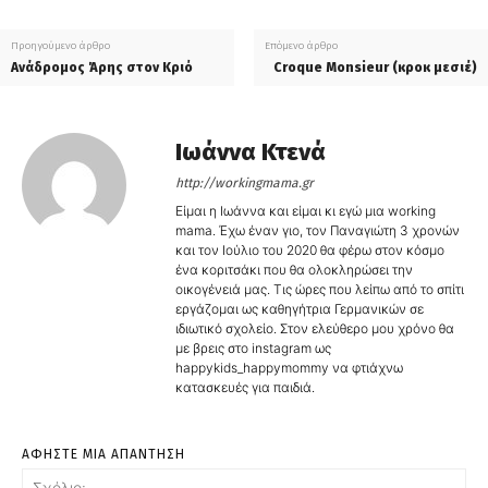
Προηγούμενο άρθρο
Επόμενο άρθρο
Ανάδρομος Άρης στον Κριό
Croque Monsieur (κροκ μεσιέ)
Ιωάννα Κτενά
http://workingmama.gr
Είμαι η Ιωάννα και είμαι κι εγώ μια working
mama. Έχω έναν γιο, τον Παναγιώτη 3 χρονών
και τον Ιούλιο του 2020 θα φέρω στον κόσμο
ένα κοριτσάκι που θα ολοκληρώσει την
οικογένειά μας. Τις ώρες που λείπω από το σπίτι
εργάζομαι ως καθηγήτρια Γερμανικών σε
ιδιωτικό σχολείο. Στον ελεύθερο μου χρόνο θα
με βρεις στο instagram ως
happykids_happymommy να φτιάχνω
κατασκευές για παιδιά.
ΑΦΗΣΤΕ ΜΙΑ ΑΠΑΝΤΗΣΗ