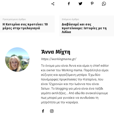
Προηγούμενο άρθρο
Επόμενο άρθρο
Η Κατερίνα σας προτείνει: 10
Διαβάσαμέ και σας
μέρες στην τρελογιαγιά
προτείνουμε: Ιστορίες με τη
Λιλίκα
Άννα Μίχτη
https://workingmama.gr/
Το όνομα μου είναι Άννα και είμαι η chief editor
και owner του Working mama. Παράλληλα είμαι
σύζυγος και εργαζόμενη μητέρα. Έχω δύο
πανέμορφες πριγκίπισσες την Κατερίνα, που
είναι 12χρονών και την Ιωάννα που είναι
5ετων. Το blogging για μένα είναι ένα ταξίδι
γεμάτο εκπλήξεις... Από εδώ θα ανακαλύψουμε
πως μπορεί μια γυναίκα να συνδυάσει τη
μητρότητα με την καριέρα.