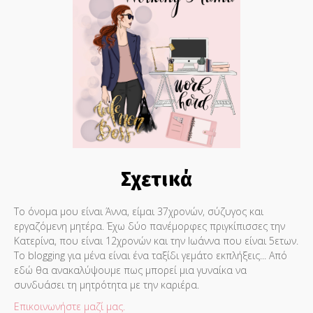
Σχετικά
Το όνομα μου είναι Άννα, είμαι 37χρονών, σύζυγος και
εργαζόμενη μητέρα. Έχω δύο πανέμορφες πριγκίπισσες την
Κατερίνα, που είναι 12χρονών και την Ιωάννα που είναι 5ετων.
Το blogging για μένα είναι ένα ταξίδι γεμάτο εκπλήξεις... Από
εδώ θα ανακαλύψουμε πως μπορεί μια γυναίκα να
συνδυάσει τη μητρότητα με την καριέρα.
Επικοινωνήστε μαζί μας.