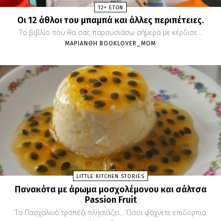
12+ ΕΤΏΝ
Οι 12 άθλοι του μπαμπά και άλλες περιπέτειες.
Το βιβλίο που θα σας παρουσιάσω σήμερα με κέρδισε...
ΜΑΡΙΆΝΘΗ BOOKLOVER_MOM
LITTLE KITCHEN STORIES
Πανακότα με άρωμα μοσχολέμονου και σάλτσα
Passion Fruit
To Πασχαλινό τραπέζι πλησιάζει… Όσοι ψάχνετε επιδόρπιο