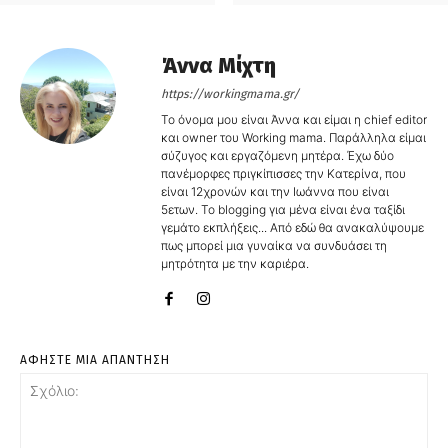
Άννα Μίχτη
https://workingmama.gr/
Το όνομα μου είναι Άννα και είμαι η chief editor
και owner του Working mama. Παράλληλα είμαι
σύζυγος και εργαζόμενη μητέρα. Έχω δύο
πανέμορφες πριγκίπισσες την Κατερίνα, που
είναι 12χρονών και την Ιωάννα που είναι
5ετων. Το blogging για μένα είναι ένα ταξίδι
γεμάτο εκπλήξεις... Από εδώ θα ανακαλύψουμε
πως μπορεί μια γυναίκα να συνδυάσει τη
μητρότητα με την καριέρα.
ΑΦΗΣΤΕ ΜΙΑ ΑΠΑΝΤΗΣΗ