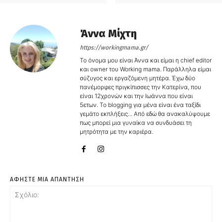
Άννα Μίχτη
https://workingmama.gr/
Το όνομα μου είναι Άννα και είμαι η chief editor
και owner του Working mama. Παράλληλα είμαι
σύζυγος και εργαζόμενη μητέρα. Έχω δύο
πανέμορφες πριγκίπισσες την Κατερίνα, που
είναι 12χρονών και την Ιωάννα που είναι
5ετων. Το blogging για μένα είναι ένα ταξίδι
γεμάτο εκπλήξεις... Από εδώ θα ανακαλύψουμε
πως μπορεί μια γυναίκα να συνδυάσει τη
μητρότητα με την καριέρα.
ΑΦΗΣΤΕ ΜΙΑ ΑΠΑΝΤΗΣΗ