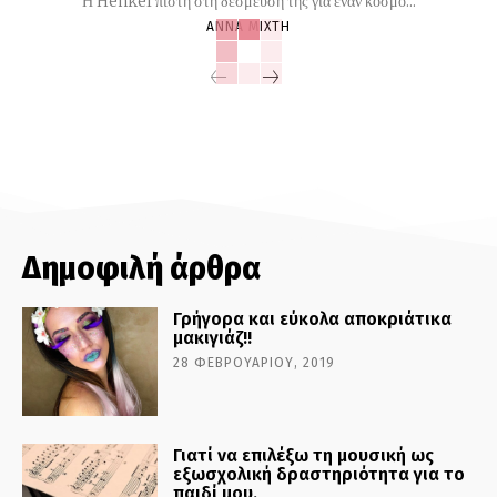
Η Henkel πιστή στη δέσμευσή της για έναν κόσμο...
ΆΝΝΑ ΜΊΧΤΗ
Δημοφιλή άρθρα
Γρήγορα και εύκολα αποκριάτικα
μακιγιάζ!!
28 ΦΕΒΡΟΥΑΡΊΟΥ, 2019
Γιατί να επιλέξω τη μουσική ως
εξωσχολική δραστηριότητα για το
παιδί μου.