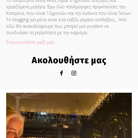
Το όνομα μου είναι Άννα, είμαι 37χρονών, σύζυγος και
εργαζόμενη μητέρα. Έχω δύο πανέμορφες πριγκίπισσες την
Κατερίνα, που είναι 12χρονών και την Ιωάννα που είναι 5ετων.
Το blogging για μένα είναι ένα ταξίδι γεμάτο εκπλήξεις... Από
εδώ θα ανακαλύψουμε πως μπορεί μια γυναίκα να
συνδυάσει τη μητρότητα με την καριέρα.
Επικοινωνήστε μαζί μας.
Ακολουθήστε μας