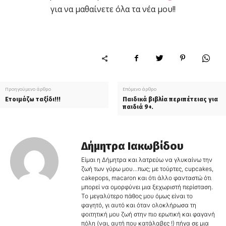
για να μαθαίνετε όλα τα νέα μου!!
Προηγούμενο άρθρο
Επόμενο άρθρο
Ετοιμάζω ταξίδι!!!
Παιδικά βιβλία περιπέτειας για
παιδιά 9+.
Δήμητρα Ιακωβίδου
Είμαι η Δήμητρα και λατρεύω να γλυκαίνω την
ζωή των γύρω μου…πως; με τούρτες, cupcakes,
cakepops, macaron και ότι άλλο φανταστώ ότι
μπορεί να ομορφύνει μια ξεχωριστή περίσταση.
Το μεγαλύτερο πάθος μου όμως είναι το
φαγητό, γι αυτό και όταν ολοκλήρωσα τη
φοιτητική μου ζωή στην πιο ερωτική και φαγανή
πόλη (ναι, αυτή που κατάλαβες !) πήγα σε μια