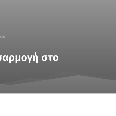
είο.
σαρμογή στο