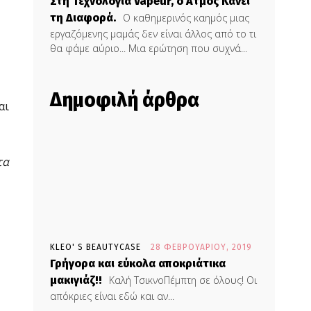
Στη Τεχνολογία Vapeur, o Ατμός Κάνει
τη Διαφορά.
Ο καθημερινός καημός μιας
εργαζόμενης μαμάς δεν είναι άλλος από το τι
θα φάμε αύριο... Μια ερώτηση που συχνά...
Δημοφιλή άρθρα
αι
τα
KLEO' S BEAUTYCASE
28 ΦΕΒΡΟΥΑΡΊΟΥ, 2019
Γρήγορα και εύκολα αποκριάτικα
μακιγιάζ!!
Καλή ΤσικνοΠέμπτη σε όλους! Οι
απόκριες είναι εδώ και αν...