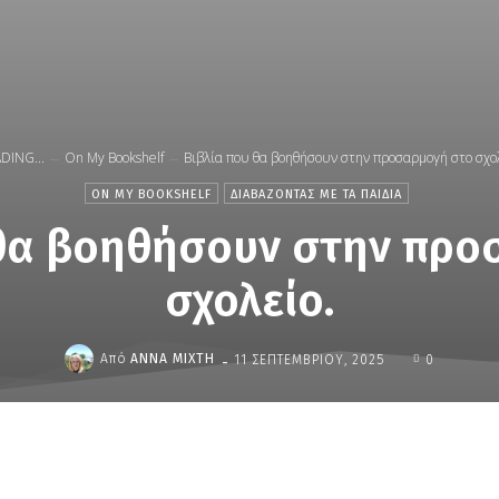
DING...
On My Bookshelf
Βιβλία που θα βοηθήσουν στην προσαρμογή στο σχολ
ON MY BOOKSHELF
ΔΙΑΒΑΖΟΝΤΑΣ ΜΕ ΤΑ ΠΑΙΔΙΑ
 θα βοηθήσουν στην προ
σχολείο.
-
Από
ΆΝΝΑ ΜΊΧΤΗ
11 ΣΕΠΤΕΜΒΡΊΟΥ, 2025
0
μερίδιο