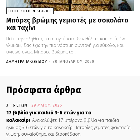
LITTLE KITCHEN STORIES
Μπάρες βρώμης γεμιστές με σοκολάτα
και ταχίνι
Πείτε την αλήθεια, τα απογεύματα δεν θέλετε και εσείς ένα
γλυκάκι; Σας έχω την πιο νόστιμη συνταγή για εύκολο, και
υγιεινό σνακ. Μπάρες βρώμης το...
ΔΉΜΗΤΡΑ ΙΑΚΩΒΊΔΟΥ
-
30 ΙΑΝΟΥΑΡΊΟΥ, 2020
Πρόσφατα άρθρα
3 - 6 ΕΤΏΝ
29 ΜΑΪ́ΟΥ, 2026
17 βιβλία για παιδιά 3-6 ετών για το
καλοκαίρι
Ανακαλύψτε 17 υπέροχα βιβλία για παιδιά
ηλικίας 3-6 ετών για το καλοκαίρι. Ιστορίες γεμάτες φαντασία,
γνώση, συναίσθημα και διασκέδαση.