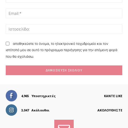
Ema
Ισ
αποθηκεύστε το όνομα, το ηλεκτρονικό ταχυδρομείο και τον
ιστότοπό μου σε αυτό το πρόγραμμα περιήγησης για την επόμενη φορά
που θα σχολιάσω.
4,965
Υποστηρικτές
ΚΆΝΤΕ LIKE
3,047
Ακόλουθοι
ΑΚΟΛΟΥΘΉΣΤΕ