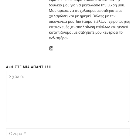
δουλειά μου για να μεγαλώσω την μικρή μου.
Μου αρέσει να ασχολούμαι με οτιδήποτε με
χαλαρώνει και με ηρεμεί. Βόλτες με την
οικογένεια μου, διάβασμα βιβλίων, χειροποίητες
κατασκευές ,αναπαλαίωση επίπλων και γενικά
καταπιάνομαι με οτιδήποτε μου κεντρίσει το
ενδιαφέρον.
ΑΦΗΣΤΕ ΜΙΑ ΑΠΑΝΤΗΣΗ
Σχόλιο:
Όν