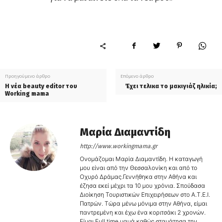
Προηγούμενο άρθρο
Επόμενο άρθρο
Η νέα beauty editor του
Έχει τελικα το μακιγιάζ ηλικία;
Working mama
Μαρία Διαμαντίδη
http://www.workingmama.gr
Ονομάζομαι Μαρία Διαμαντίδη. Η καταγωγή
μου είναι από την Θεσσαλονίκη και από το
Οχυρό Δράμας.Γεννήθηκα στην Αθήνα και
έζησα εκεί μέχρι τα 10 μου χρόνια. Σπούδασα
Διοίκηση Τουριστικών Επιχειρήσεων στο Α.Τ.Ε.Ι.
Πατρών. Τώρα μένω μόνιμα στην Αθήνα, είμαι
παντρεμένη και έχω ένα κοριτσάκι 2 χρονών.
Είμαι Full time μαμά καθώς σταμάτησα την