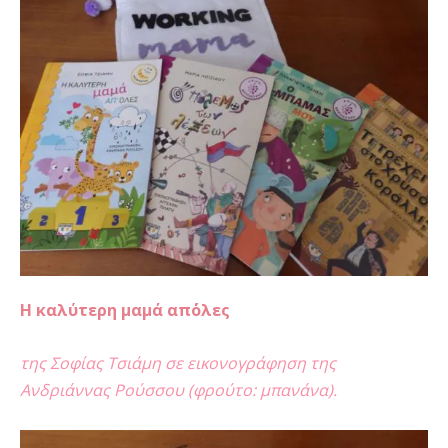
Η καλύτερη μαμά απ΄όλες
της Σοφίας Τσιάμη σε εικονογράφηση της
Ανδριάννας Ρούσσου (φρούτο: μπανάνα).