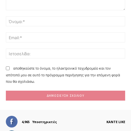
Σχόλιο:
Όν
Ema
Ισ
αποθηκεύστε το όνομα, το ηλεκτρονικό ταχυδρομείο και τον
ιστότοπό μου σε αυτό το πρόγραμμα περιήγησης για την επόμενη φορά
που θα σχολιάσω.
4,965
Υποστηρικτές
ΚΆΝΤΕ LIKE