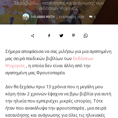
Σειρά βιβλίων κατανόησης και ανάγνωσης των
εκδόσεων Ψυχογιός.
-
Από
ΆΝΝΑ ΜΊΧΤΗ
21 ΑΠΡΙΛΊΟΥ, 2020
0
Σήμερα αποφάσισα να σας μιλήσω για μια αγαπημένη
μας σειρά παιδικών βιβλίων των
Εκδόσεων
Ψυχογιός
, η οποία δεν είναι άλλη από την
αγαπημένη μας Φρουτοπαρέα.
Δεν θα ξεχάσω πριν 13 χρόνια που η μεγάλη μου
κόρη ήταν 2 χρονών έψαχνα να βρω βιβλία για αυτή
την ηλικία που εμπεριέχει μικρές ιστορίες. Τότε
ήταν που ανακάλυψα την φρουτοπαρέα , μια σειρά
κατανόησης και ανάγνωσης για όλες τις ηλικιακές