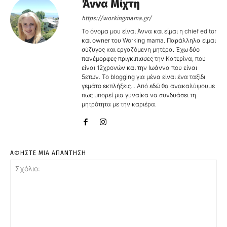
Άννα Μίχτη
https://workingmama.gr/
Το όνομα μου είναι Άννα και είμαι η chief editor
και owner του Working mama. Παράλληλα είμαι
σύζυγος και εργαζόμενη μητέρα. Έχω δύο
πανέμορφες πριγκίπισσες την Κατερίνα, που
είναι 12χρονών και την Ιωάννα που είναι
5ετων. Το blogging για μένα είναι ένα ταξίδι
γεμάτο εκπλήξεις... Από εδώ θα ανακαλύψουμε
πως μπορεί μια γυναίκα να συνδυάσει τη
μητρότητα με την καριέρα.
ΑΦΗΣΤΕ ΜΙΑ ΑΠΑΝΤΗΣΗ