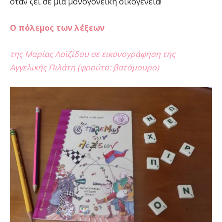
όταν ζει σε μια μονογονεική οικογένεια!
Ο πόλεμος των λέξεων
της Μαρίας Λοϊζίδου σε εικονογράφηση της
Αγγελικής Πιλάτη (φρούτο: βατόμουρο)