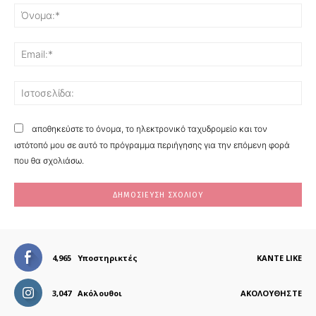
Όν
Ema
Ισ
αποθηκεύστε το όνομα, το ηλεκτρονικό ταχυδρομείο και τον
ιστότοπό μου σε αυτό το πρόγραμμα περιήγησης για την επόμενη φορά
που θα σχολιάσω.
4,965
Υποστηρικτές
ΚΆΝΤΕ LIKE
3,047
Ακόλουθοι
ΑΚΟΛΟΥΘΉΣΤΕ