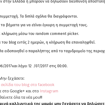
ύν στην Ελλάδα ή μπορούν να δηλώσουν διεύθυνση αποστολ
συμμετοχή. Τα διπλά σχόλια θα διαγράφονται.
α βήματα για να ε΄΄είναι έγκυρη η συμμετοχή τους.
ί με κλήρωση μέσω του random comment picker.
δα του blog εντός 2 ημερών, η κλήρωση θα επαναληφθεί.
 θα ειδοποιηθεί ο παραλήπτης από το ταχυδρομείο της περιοχ
/2017και λήγει 12 /07/2017 στις 00:00.
Μην ξεχάσετε:
η
σελίδα του blog στο facebook
ε στο Google+ και στο
Instagram
αίνετε όλα τα νέα μου!!!
ιρινά καλλυντικά της μαμάς μην ξεχάσετε να δηλώσετ