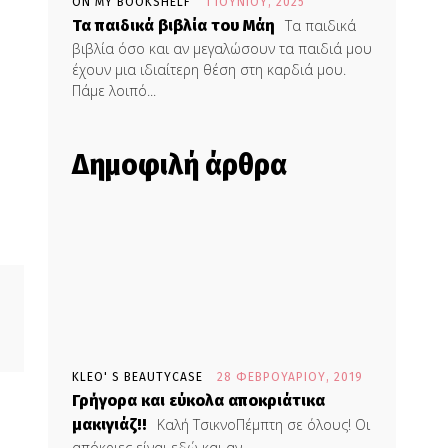
ON MY BOOKSHELF
1 ΙΟΥΝΊΟΥ, 2025
Τα παιδικά βιβλία του Μάη
Τα παιδικά
βιβλία όσο και αν μεγαλώσουν τα παιδιά μου
έχουν μια ιδιαίτερη θέση στη καρδιά μου.
Πάμε λοιπό...
Δημοφιλή άρθρα
KLEO' S BEAUTYCASE
28 ΦΕΒΡΟΥΑΡΊΟΥ, 2019
Γρήγορα και εύκολα αποκριάτικα
μακιγιάζ!!
Καλή ΤσικνοΠέμπτη σε όλους! Οι
απόκριες είναι εδώ και αν...