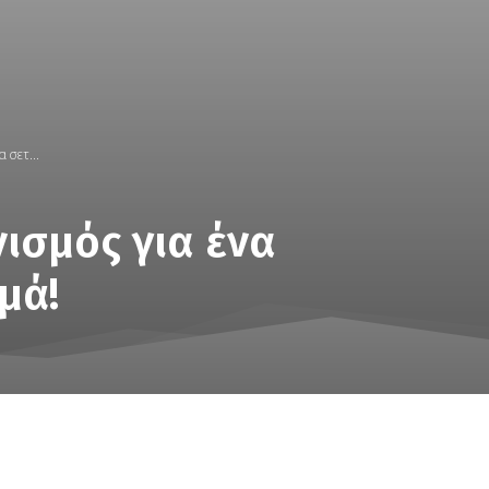
 σετ...
νισμός για ένα
μά!