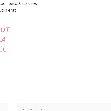
tae libero. Cras eros
udin erat.
 UT
LA
I.
μερίδιο
Επόμενο άρθρο