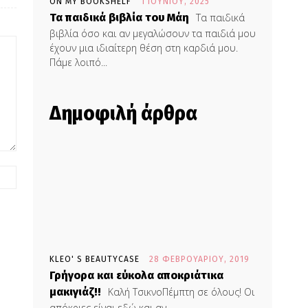
ON MY BOOKSHELF
1 ΙΟΥΝΊΟΥ, 2025
Τα παιδικά βιβλία του Μάη
Τα παιδικά
βιβλία όσο και αν μεγαλώσουν τα παιδιά μου
έχουν μια ιδιαίτερη θέση στη καρδιά μου.
Πάμε λοιπό...
Δημοφιλή άρθρα
KLEO' S BEAUTYCASE
28 ΦΕΒΡΟΥΑΡΊΟΥ, 2019
Γρήγορα και εύκολα αποκριάτικα
μακιγιάζ!!
Καλή ΤσικνοΠέμπτη σε όλους! Οι
απόκριες είναι εδώ και αν...