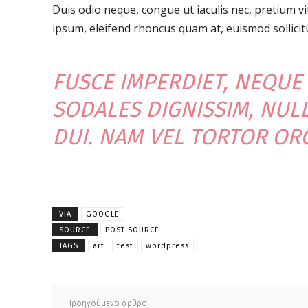
Duis odio neque, congue ut iaculis nec, pretium vi
ipsum, eleifend rhoncus quam at, euismod sollicit
FUSCE IMPERDIET, NEQUE
SODALES DIGNISSIM, NUL
DUI. NAM VEL TORTOR ORC
VIA
GOOGLE
SOURCE
POST SOURCE
TAGS
art
test
wordpress
Προηγούμενο άρθρο