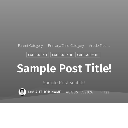
Parent Category
Primary/Child Category
Article Title ...
CATEGORY I
CATEGORY II
CATEGORY III
Sample Post Title!
Sample Post Subtitle!
-
Από
AUTHOR NAME
AUGUST 7, 2026
123