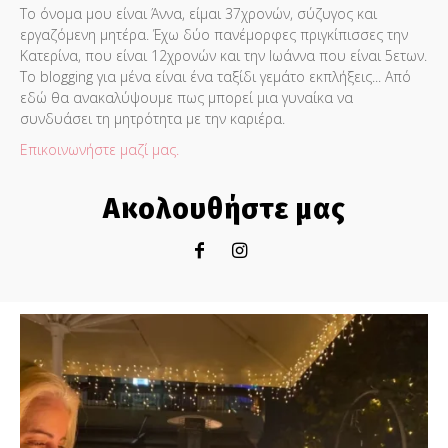
Το όνομα μου είναι Άννα, είμαι 37χρονών, σύζυγος και
εργαζόμενη μητέρα. Έχω δύο πανέμορφες πριγκίπισσες την
Κατερίνα, που είναι 12χρονών και την Ιωάννα που είναι 5ετων.
Το blogging για μένα είναι ένα ταξίδι γεμάτο εκπλήξεις... Από
εδώ θα ανακαλύψουμε πως μπορεί μια γυναίκα να
συνδυάσει τη μητρότητα με την καριέρα.
Επικοινωνήστε μαζί μας.
Ακολουθήστε μας