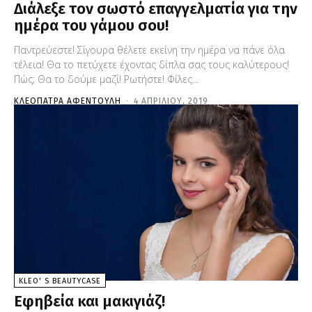
Διάλεξε τον σωστό επαγγελματία για την
ημέρα του γάμου σου!
Παντρεύεστε! Σίγουρα θέλετε εκείνη την ημέρα να πάνε όλα
τέλεια! Θα το πετύχετε έχοντας δίπλα σας τους καλύτερους!
Πώς; Θα το δούμε μαζί! Ρωτήστε! Φίλες...
ΚΛΕΟΠΆΤΡΑ ΑΦΕΝΤΟΎΛΗ
-
4 ΑΠΡΙΛΊΟΥ, 2019
KLEO' S BEAUTYCASE
Εφηβεία και μακιγιάζ!