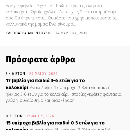
Αααχ! Εφηβεία... Σχολείο... Πρώτοι έρωτες, ανέμελα
καλοκαίρια... Ωραία χρόνια...Δυστυχώς δεν τα εκτιμούσαμε
όσο θα έπρεπε τότε... Θυμάστε που χρησιμοποιούσατε τα
καλλυντικά της μαμάς; Εγώ σίγουρα...
ΚΛΕΟΠΆΤΡΑ ΑΦΕΝΤΟΎΛΗ
-
14 ΜΑΡΤΊΟΥ, 2019
Πρόσφατα άρθρα
3 - 6 ΕΤΏΝ
29 ΜΑΪ́ΟΥ, 2026
17 βιβλία για παιδιά 3-6 ετών για το
καλοκαίρι
Ανακαλύψτε 17 υπέροχα βιβλία για παιδιά
ηλικίας 3-6 ετών για το καλοκαίρι. Ιστορίες γεμάτες φαντασία,
γνώση, συναίσθημα και διασκέδαση.
0-3 ΕΤΏΝ
17 ΜΑΪ́ΟΥ, 2026
15 υπέροχα βιβλία για παιδιά 0-3 ετών για το
καλοκαίρι
Ανακαλύψτε 15 υπέροχα βιβλία για παιδιά