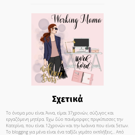
Σχετικά
Το όνομα μου είναι Άννα, είμαι 37χρονών, σύζυγος και
εργαζόμενη μητέρα. Έχω δύο πανέμορφες πριγκίπισσες την
Κατερίνα, που είναι 12χρονών και την Ιωάννα που είναι 5ετων.
Το blogging για μένα είναι ένα ταξίδι γεμάτο εκπλήξεις... Από