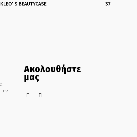
KLEO' S BEAUTYCASE
37
Ακολουθήστε
μας
α.
 την