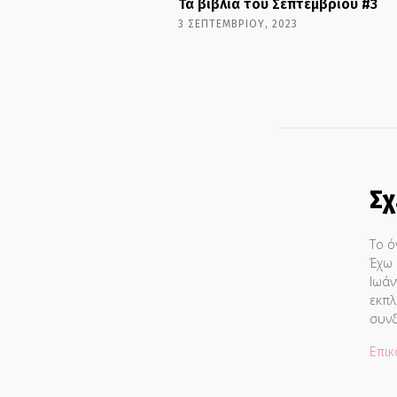
Τα βιβλία του Σεπτεμβρίου #3
3 ΣΕΠΤΕΜΒΡΊΟΥ, 2023
Σχ
Το ό
Έχω 
Ιωάν
εκπλ
συνδ
Επικ