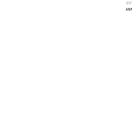
φρο
ΆΝ