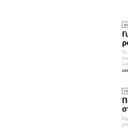
Δ
Γ
ρ
Τα
συ
δια
ΆΝ
Τ
Π
σ
Σή
μια