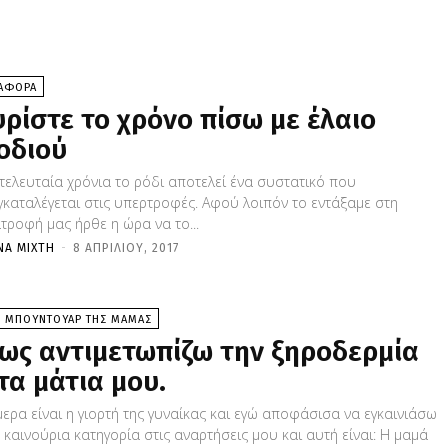
ΙΑΦΟΡΑ
υρίστε το χρόνο πίσω με έλαιο
οδιού
 τελευταία χρόνια το ρόδι αποτελεί ένα συστατικό που
γκαταλέγεται στις υπερτροφές. Αφού λοιπόν το εντάξαμε στη
τροφή μας ήρθε η ώρα να το...
ΝΑ ΜΊΧΤΗ
-
8 ΑΠΡΙΛΊΟΥ, 2017
Ο ΜΠΟΥΝΤΟΥΑΡ ΤΗΣ ΜΑΜΑΣ
ως αντιμετωπίζω την ξηροδερμία
τα μάτια μου.
μερα είναι η γιορτή της γυναίκας και εγώ αποφάσισα να εγκαινιάσω
 καινούρια κατηγορία στις αναρτήσεις μου και αυτή είναι: Η μαμά